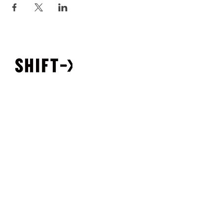
SHIFT-x, Ltd.
890-0054
鹿児島県鹿児島市荒田1-16-7
イイテラス 8F
TEL
050-3708-4210
MAIL
info@shift-x.design
Årc yakushima
｜
東京屋久島計画
891-4406
鹿児島県熊毛郡屋久島町平内349-41
鹿児島県知事登録旅行業 地域-282号