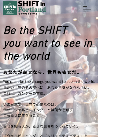
Be the SHIFT
you want to see in
the world
​あなたが幸せなら、世界も幸せだ。
You must be the change you want to see in the world.
見たい世界のその変化に、あなた自身がなりなさい。
これは、ガンジーの言葉。
いま日本で、世界で必要なのは、
幸せ
（
ウェルビーイング
）
とは何かを知り、
自ら幸せに生きること。
幸せを知る人が、幸せな世界をつくっていく。
「
ウェルビーイング
」
と
「
クリエイティビティ
」
を