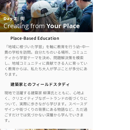
Day 2
|
街
Your Place
Creating from
Place-Based Education
「地域に根づいた学習」を軸に教育を行う幼~中一
貫の学校を訪問。自分たちのいる場所、コミュニ
ティから学習テーマを決め、問題解決策を模索
し、地域コミュニティに貢献できる人に育ってい
く教育からは、私たち大人が学ぶことが多分にあ
ります。
​建築家とのフィールドスタディ
現地で活躍する建築家 柳澤氏とともに、心地よ
く、クリエイティブなポートランドの街づくりに
ついて、実際に歩きながら学びます。スペースデ
ザインや街づくりの背景にある物語など、ただ過
ごすだけでは気づかない深層から学んでいきま
す。