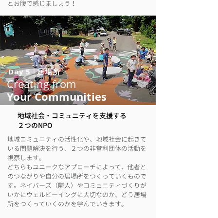
とお腹で感じましょう！
Day 5
|
居場所
Creating from
Your Communities
地域社会・コミュニティを支援する
２つのNPO
地域コミュニティの活性化や、地域社会に起きて
いる問題解決を行う、２つの非営利団体の活動を
視察します。
どちらもユニークなアプローチによって、他者と
のつながりや自分の居場所をつくっていくもので
す。ネイバーズ（隣人）やコミュニティづくりが
いかにウェルビーイングに大切なのか、どう居場
所をつくっていくのかを学んでいきます。