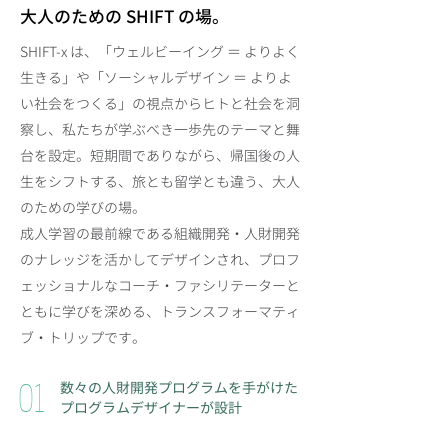
大人のための SHIFT の場。
SHIFT-x は、「ウェルビーイング ＝ よりよく
生きる」や「ソーシャルデザイン ＝ よりよ
い社会をつくる」の視点からヒトと社会を洞
察し、私たちが学ぶべき一歩先のテーマと舞
台を設定。短期間でありながら、帰国後の人
生をシフトする、旅とも留学とも違う、大人
のための学びの場。
成人学習の最前線である組織開発・人財開発
のナレッジを活かしてデザイ
ンされ
、プロフ
ェッショナルなコーチ・ファシリテーターと
ともに学びを深める、トランスフォーマティ
ブ・トリップ
です。
01
数々の人財開発プログラムを手がけた
プログラムデザイナーが設計