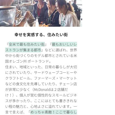
幸せを実感する、住みたい街
『
全米で最も住みたい街
』『
最もおいしいレ
ストランが集まる都市
』などに選ばれ、世界
中から街づくりのモデル都市とされている米
国オレゴン州 ポートランド。
住まい、地域といった、日常の暮らしが大切
にされていたり、サードウェーブコーヒーや
クラフトビール、ファーマーズ・マーケット
などの食文化を先導していたり、チェーン店
が非常に少なく（McDonaldは２店舗だ
け！）、個人が営む個性的なスモールビジネ
スが多かったり、ここにはとても書ききれな
い程の魅力と、心地よさに溢れています。一
言で言えば、「
めっちゃ素敵！ここで暮らし