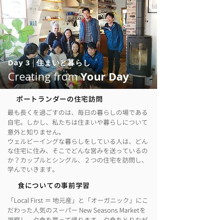
Day 3
|
住まいと暮らし
Your Day
Creating from
ポートランダーの住宅訪問
最も長くを過ごすのは、毎日の暮らしの場である
自宅。しかし、私たちは住まいや暮らしについて
意外と知りません。
ウェルビーイングな暮らしをしている人は、どん
な住宅に住み、そこでどんな営みを送っているの
か？カップルとシングル、２つの住宅を訪問し、
学んでいきます。
食についての事前学習
「Local First ＝ 地元産」と「オーガニック」にこ
だわった人気のスーパー New Seasons Marketを