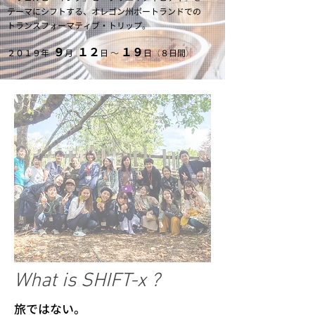
テーマにシフトする、オレゴン州ポートランドでの
トランスフォーマティブ・トリップ。
９
１２
１９
２０１９年
月
日
〜
日
（
８日間
）
What is SHIFT-x ?
旅ではない。