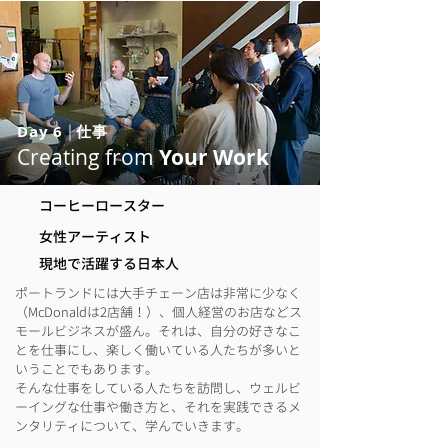
Day 6
|
仕事
Creating from
Your Work
コーヒーロースター
​女性アーティスト
​現地で活躍する日本人
ポートランドには大手チェーン店は非常に少なく
（McDonaldは2店舗！）、個人経営のお店などス
モールビジネスが盛ん。それは、自分の好きなこ
とを仕事にし、楽しく働いている人たちが多いと
いうことでもあります。
そんな仕事をしている人たちを訪問し、ウェルビ
ーイングな仕事や働き方と、それを実践できるメ
ンタリティについて、学んでいきます。