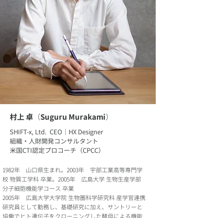
村上 卓
（
Suguru Murakami
）
SHIFT-x, Ltd. CEO｜HX Designer
組織・人財開発コンサルタント
米国CTI認定プロコーチ（CPCC）
1982年 山口県生まれ。2003年 宇部工業高等専門学
校 物質工学科 卒業。2005年 広島大学 生物生産学部
分子細胞機能学コース 卒業
2005年 広島大学大学院 生物圏科学研究科 産学官連携
研究員として勤務し、基礎研究に加え、サントリーと
協働でヒト遺伝子をクローニングした酵母による機能