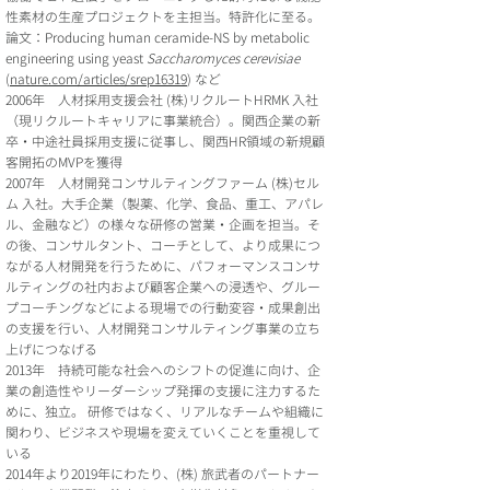
性素材の生産プロジェクトを主担当。特許化に至る。
論文：Producing human ceramide-NS by metabolic
engineering using yeast
Saccharomyces cerevisiae
(
nature.com/articles/
srep16319
) など
2006年 人材採用支援会社 (株)リクルートHRMK 入社
（現リクルートキャリアに事業統合）。関西企業の新
卒・中途社員採用支援に従事し、関西HR領域の新規顧
客開拓のMVPを獲得
2007年 人材開発コンサルティングファーム (株)セル
ム 入社。大手企業（製薬、化学、食品、重工、アパレ
ル、金融など）の様々な研修の営業・企画を担当。そ
の後、コンサルタント、コーチとして、より成果につ
ながる人材開発を行うために、パフォーマンスコンサ
ルティングの社内および顧客企業への浸透や、グルー
プコーチングなどによる現場での行動変容・成果創出
の支援を行い、人材開発コンサルティング事業の立ち
上げにつなげる
2013年 持続可能な社会へのシフトの促進に向け、企
業の創造性やリーダーシップ発揮の支援に注力するた
めに、独立。 研修ではなく、リアルなチームや組織に
関わり、ビジネスや現場を変えていくことを重視して
いる
2014年より2019年にわたり、(株) 旅武者のパートナー