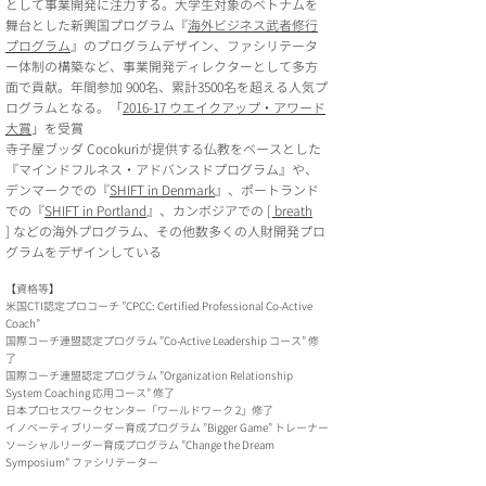
として事業開発に注力する。大学生対象のベトナムを
舞台とした新興国プログラム『
海外ビジネス武者修行
プログラム
』のプログラムデザイン、ファシリテータ
ー体制の構築など、事業開発ディレクターとして多方
面で貢献。年間参加 900名、累計3500名を超える人気プ
ログラムとなる。「
2016-17 ウエイクアップ・アワード
大賞
」を受賞
寺子屋ブッダ Cocokuriが提供する仏教をベースとした
『マインドフルネス・アドバンスドプログラム』や、
デンマークでの『
SHIFT in Denmark
』、ポートランド
での『
SHIFT in Portland
』、カンボジアでの
[ breath
]
などの海外プログラム、その他数多くの人財開発プロ
グラムをデザインしている
【資格等】
米国CTI認定プロコーチ ”CPCC: Certified Professional Co-Active
Coach”
国際コーチ連盟認定プログラム ”Co-Active Leadership コース” 修
了
国際コーチ連盟認定プログラム ”Organization Relationship
System Coaching 応用コース” 修了
日本プロセスワークセンター「ワールドワーク 2」修了
イノベーティブリーダー育成プログラム ”Bigger Game” トレーナー
ソーシャルリーダー育成プログラム ”Change the Dream
Symposium” ファシリテーター​​