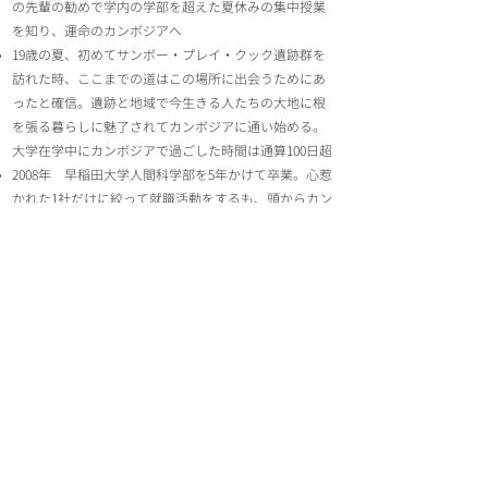
の先輩の勧めで学内の学部を超えた夏休みの集中授業
を知り、運命のカンボジアへ
19歳の夏、初めてサンボー・プレイ・クック遺跡群を
訪れた時、ここまでの道はこの場所に出会うためにあ
ったと確信。遺跡と地域で今生きる人たちの大地に根
を張る暮らしに魅了されてカンボジアに通い始める。
大学在学中にカンボジアで過ごした時間は通算100日超
2008年 早稲田大学人間科学部を5年かけて卒業。心惹
かれた1社だけに絞って就職活動をするも、頭からカン
ボジアが消えず、内定辞退。シェムリアップへ移住
大学時代からお世話になっていた大学の教授・現地
NGOの方々の支えの中で、遺跡と村と観光の関係を考
えるため、遺跡修復チームと現地NGOの広報として、
遺跡と地域の次世代と一般の観光客の方をつなぐ観
光・教育プログラムを企画・実施
2014年 サンボー・プレイ・クック遺跡群と働くとい
う目標のため、独立。フリーランスのコーディネータ
として、旅行会社との連携のもと、サンボー・プレ
イ・クックを訪れる方の旅の体験をデザインする
2015年 カンボジア国内旅行業の資格を取得
し
Napura-works
を起業。訪れる人の感動が地域の底力