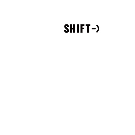
SHIFT-x, Ltd.
890-0054
鹿児島県鹿児島市荒田1-16-7
イイテラス 8F
TEL 050-3708-4210
MAIL
info@shift-x.design
Årc yakushima
｜
東京屋久島計画
891-4406
鹿児島県熊毛郡屋久島町平内349-41
鹿児島県知事登録旅行業 地域-282号
​> 旅行業約款