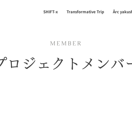
SHIFT-x
Transformative Trip
Årc yakus
MEMBER
プロジェクトメンバ