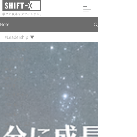
Note
#Leadership
全ての記事
#Leadership
#XT
#Program
Design
#Well-Being
#Medical
#Media
#東京屋久島計
画