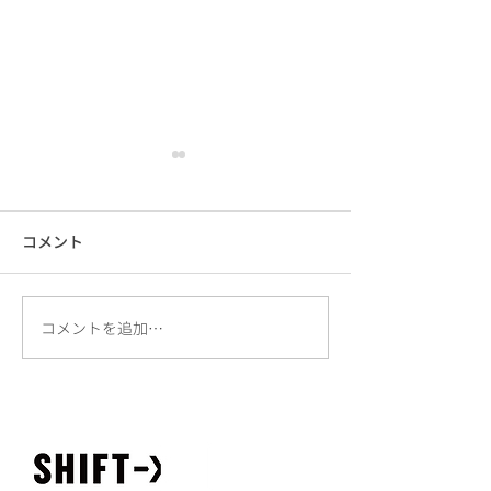
コメント
コメントを追加…
雑誌「TURNS」にて、記
東京屋久島計画の
事を掲載いただきまし
イトをリリース
た。
た。