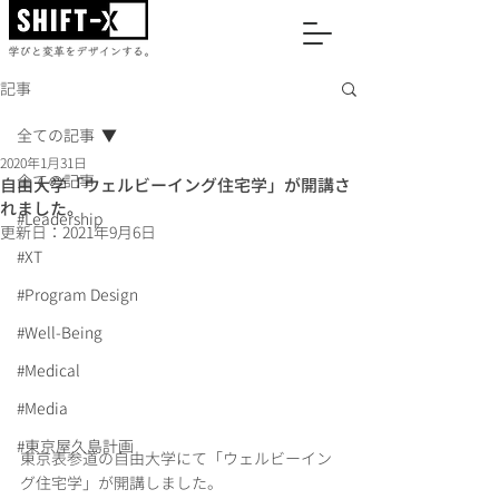
記事
全ての記事
2020年1月31日
全ての記事
自由大学「ウェルビーイング住宅学」が開講さ
れました。
#Leadership
更新日：
2021年9月6日
#XT
#Program Design
#Well-Being
#Medical
#Media
#東京屋久島計画
東京表参道の自由大学にて「ウェルビーイン
グ住宅学」が開講しました。